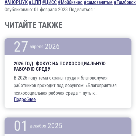
#АНОРЦУК
#ЦПП
#ЦИСС
#Мойбизнес
#самозанятые
#Тамбовск
Опубликовано: 01 февраля 2023
Поделиться :
ЧИТАЙТЕ ТАКЖЕ
27
2026
апреля
2026 ГОД: ФОКУС НА ПСИХОСОЦИАЛЬНУЮ
РАБОЧУЮ СРЕДУ
В 2026 году тема охраны труда и благополучия
работников проходит под лозунгом: «Благоприятная
психосоциальная рабочая среда – путь к...
Подробнее
01
2025
декабря