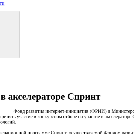
ти
 в акселераторе Спринт
Фонд развития интернет-инициатив (ФРИИ) и Министерс
нять участие в конкурсном отборе на участие в акселераторе 
ологий.
селерационной программе Спринт, осуществляемой Фондом разви