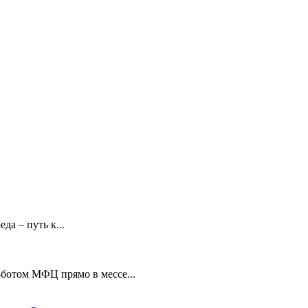
а – путь к...
-ботом МФЦ прямо в мессе...