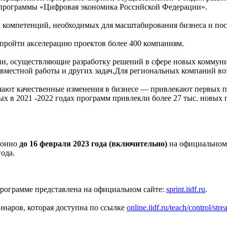
 программы «Цифровая экономика Российской Федерации».
 компетенций, необходимых для масштабирования бизнеса и по
 пройти акселерацию проектов более 400 компаниям.
ии, осуществляющие разработку решений в сфере новых коммун
овместной работы и других задач.Для региональных компаний во
чают качественные изменения в бизнесе — привлекают первых по
 в 2021 -2022 годах программ привлекли более 27 тыс. новых 
ционно
до 16 февраля 2023 года (включительно)
на официальном 
ода.
программе представлена на официальном сайте:
sprint.iidf.ru
.
инаров, которая доступна по ссылке
online.iidf.ru/teach/control/str