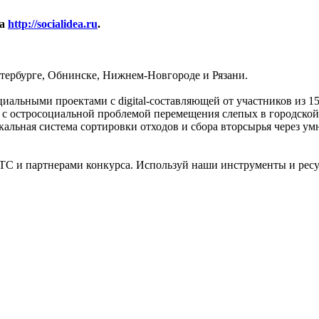
са
http://socialidea.ru
.
тербурге, Обнинске, Нижнем-Новгороде и Рязани.
социальными проектами с digital-составляющей от участников из
» с остросоциальной проблемой перемещения слепых в городской
альная система сортировки отходов и сбора вторсырья через у
С и партнерами конкурса. Используй наши инструменты и ресур