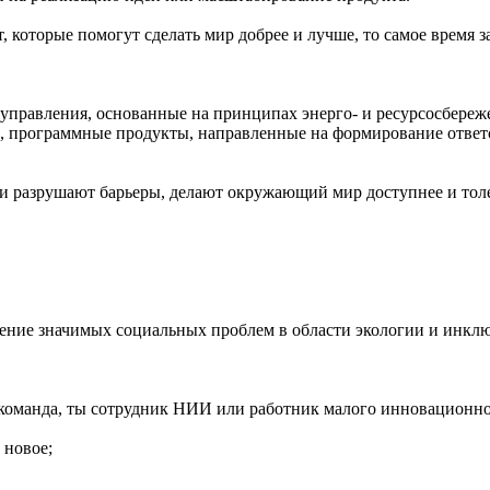
 которые помогут сделать мир добрее и лучше, то самое время за
правления, основанные на принципах энерго- и ресурсосбереж
ов, программные продукты, направленные на формирование отве
азрушают барьеры, делают окружающий мир доступнее и толер
шение значимых социальных проблем в области экологии и инкл
команда, ты сотрудник НИИ или работник малого инновационног
 новое;