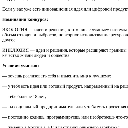
Если у вас уже есть инновационная идея или цифровой продукт,
Номинации конкурса:
ЭКОЛОГИЯ — идеи и решения, в том числе «умные» системы у
объема отходов и выбросов, повторное использование ресурс
другое.
ИНКЛЮЗИЯ — идеи и решения, которые расширяют границы и р
качество жизни людей и общества.
Условия участия:
— хочешь реализовать себя и изменить мир к лучшему;
— у тебя есть идея или готовый продукт, направленный на ре
— тебе больше 18 лет;
— ты социальный предприниматель или у тебя есть проектная 
— постоянно кодишь, программируешь или изобретаешь что-то
— живешь в России, СНГ или странах ближнего зарубежья.