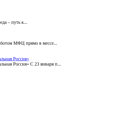
а – путь к...
-ботом МФЦ прямо в мессе...
льная Россия»
ная Россия» С 23 января п...