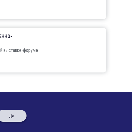
ЕННО-
ой выставке-форуме
Да