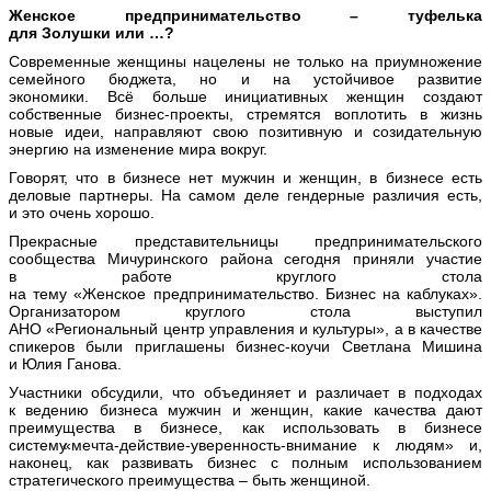
Женское предпринимательство
– туфелька
для Золушки или …?
Современные женщины нацелены не только на приумножение
семейного бюджета, но и на устойчивое развитие
экономики.
Всё больше инициативных женщин создают
собственные бизнес-проекты, стремятся воплотить в жизнь
новые идеи, направляют свою позитивную и созидательную
энергию на изменение мира вокруг.
Говорят, что в бизнесе нет мужчин и женщин, в бизнесе есть
деловые партнеры. На самом деле гендерные различия есть,
и
это очень
хорошо.
Прекрасные представительницы предпринимательского
сообщества Мичуринского района сегодня приняли участие
в работе круглого стола
на тему
«Женское
предпринимательство. Бизнес на каблуках».
Организатором круглого стола выступил
АНО
«Региональный
центр управления и культуры», а в качестве
спикеров были приглашены бизнес-коучи Светлана Мишина
и Юлия Ганова.
Участники обсудили, что объединяет и различает в подходах
к ведению бизнеса мужчин и женщин, какие качества дают
преимущества в бизнесе, как использовать в бизнесе
систему
«мечта
-действие-уверенность-внимание к людям» и,
наконец, как развивать бизнес с полным использованием
стратегического преимущества – быть женщиной.