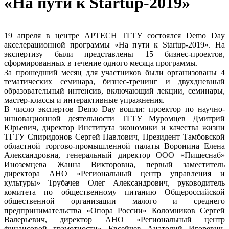
«На пути к Startup-2019»
19 апреля в центре APTECH ТГТУ состоялся Demo Day
акселерационной программы «На пути к Startup-2019». На
экспертизу были представлены 15 бизнес-проектов,
сформированных в течение одного месяца программы.
За прошедший месяц для участников были организованы 4
тематических семинара, бизнес-тренинг и двухдневный
образовательный интенсив, включающий лекции, семинары,
мастер-классы и интерактивные упражнения.
В число экспертов Demo Day вошли: проектор по научно-
инновационной деятельности ТГТУ Муромцев Дмитрий
Юрьевич, директор Института экономики и качества жизни
ТГТУ Спиридонов Сергей Павлович, Президент Тамбовской
областной торгово-промышленной палаты Воронина Елена
Александровна, генеральный директор ООО «Пищеснаб»
Иноземцева Жанна Викторовна, первый заместитель
директора АНО «Региональный центр управления и
культуры» Трубачев Олег Александрович, руководитель
комитета по общественному питанию Общероссийской
общественной организации малого и среднего
предпринимательства «Опора России» Коломников Сергей
Валерьевич, директор АНО «Региональный центр
финансовой грамотности» Евсейчев Анатолий Игоревич,