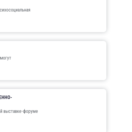
психосоциальная
 могут
ЕННО-
ой выставке-форуме