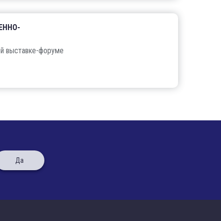
ЕННО-
ой выставке-форуме
Да