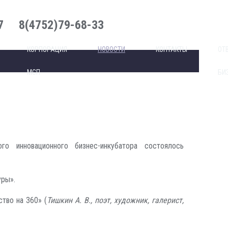
7
8(4752)79-68-33
КОРПОРАЦИЯ
НОВОСТИ
КОНТАКТЫ
ОТ
МСП
БИ
о инновационного бизнес-инкубатора состоялось
уры».
тво на 360» (
Тишкин А. В., поэт, художник, галерист,