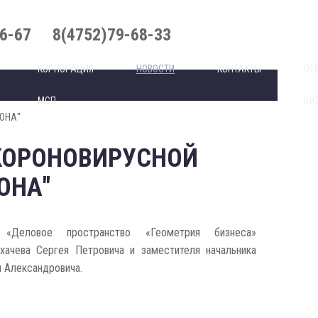
6-67
8(4752)79-68-33
КОРПОРАЦИЯ
НОВОСТИ
КОНТАКТЫ
ОТ
МСП
БИ
ОНА"
 КОРОНОВИРУСНОЙ
ОНА"
еловое пространство «Геометрия бизнеса»
Юхачева Сергея Петровича и заместителя начальника
я Александровича.