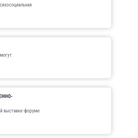
психосоциальная
 могут
ЕННО-
ой выставке-форуме