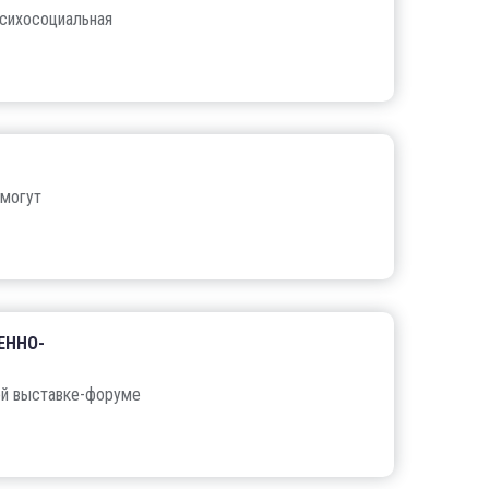
психосоциальная
 могут
ЕННО-
ой выставке-форуме