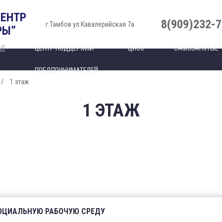
ЦЕНТР
8(909)232-7
г.Тамбов ул.Кавалерийская 7а
РЫ”
АЯ
ЦЕНТР ПОДДЕРЖКИ
ЦИСС
САМОЗАНЯТЫЕ
ПРЕДПРИНИМАТЕЛЕЙ
1 этаж
1 ЭТАЖ
СОЦИАЛЬНУЮ РАБОЧУЮ СРЕДУ