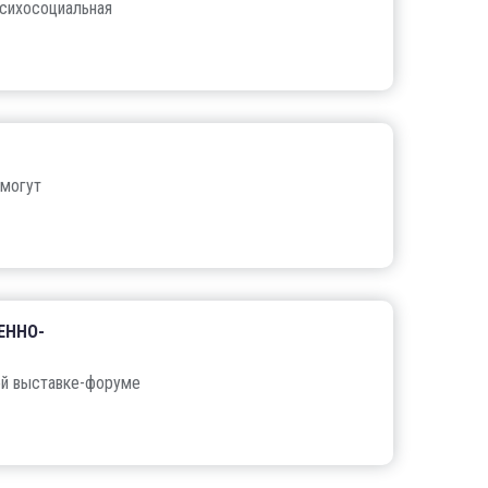
психосоциальная
 могут
ЕННО-
ой выставке-форуме