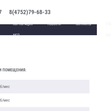
7
8(4752)79-68-33
КОРПОРАЦИЯ
НОВОСТИ
КОНТАКТЫ
ОТ
МСП
БИ
И ПОМЕЩЕНИЯ:
уб/мес
уб/мес